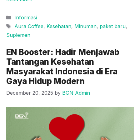
Categories
Informasi
Tags
Aura Coffee
,
Kesehatan
,
Minuman
,
paket baru
,
Suplemen
EN Booster: Hadir Menjawab
Tantangan Kesehatan
Masyarakat Indonesia di Era
Gaya Hidup Modern
December 20, 2025
by
BGN Admin