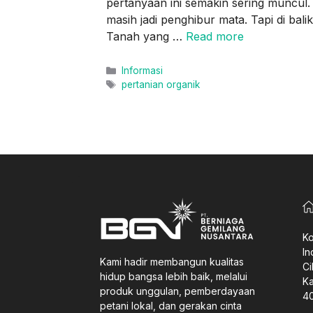
pertanyaan ini semakin sering munc
masih jadi penghibur mata. Tapi di balik
Tanah yang …
Read more
Categories
Informasi
Tags
pertanian organik
Ko
In
Kami hadir membangun kualitas
Ci
hidup bangsa lebih baik, melalui
Ka
produk unggulan, pemberdayaan
4
petani lokal, dan gerakan cinta