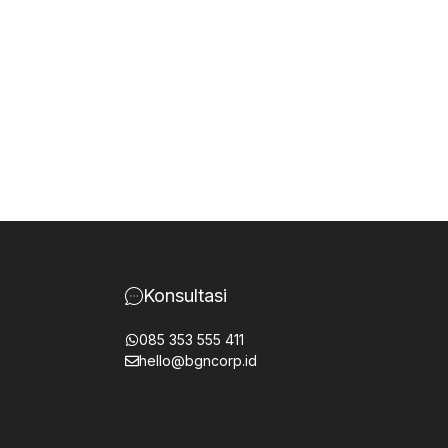
Konsultasi
085 353 555 411
hello@bgncorp.id