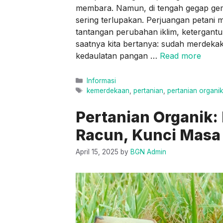
membara. Namun, di tengah gegap gem
sering terlupakan. Perjuangan petani 
tantangan perubahan iklim, ketergant
saatnya kita bertanya: sudah merdekak
kedaulatan pangan …
Read more
Categories
Informasi
Tags
kemerdekaan
,
pertanian
,
pertanian organik
Pertanian Organik:
Racun, Kunci Masa
April 15, 2025
by
BGN Admin