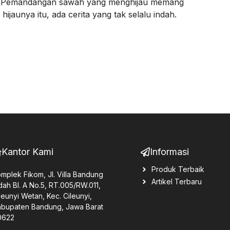
ul. Pemandangan sawah yang menghijau memang
 hijaunya itu, ada cerita yang tak selalu indah.
Kantor Kami
Informasi
Produk Terbaik
mplek Fikom, Jl. Villa Bandung
Artikel Terbaru
dah Bl. A No.5, RT.005/RW.011,
leunyi Wetan, Kec. Cileunyi,
bupaten Bandung, Jawa Barat
0622