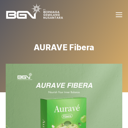
Skip
Me
to
content
AURAVE Fibera